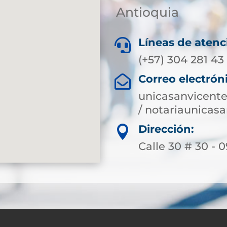
Antioquia
Líneas de atenc

(+57) 304 281 43
Correo electrón

unicasanvicent
/ notariaunica
Dirección:

Calle 30 # 30 - 0