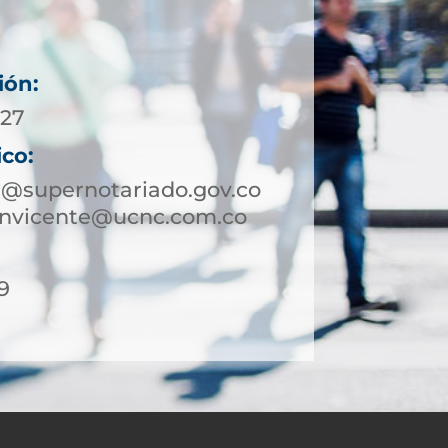
ión:
 27
ico:
e@supernotariado.gov.co
sanvicente@ucnc.com.co
9