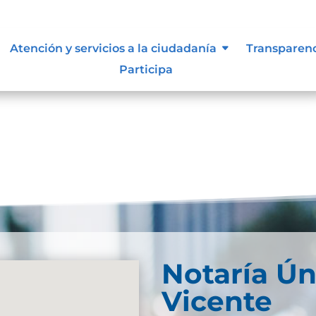
ue les aplique de interés.
Atención y servicios a la ciudadanía
Transparen
Participa
Notaría Ún
Vicente