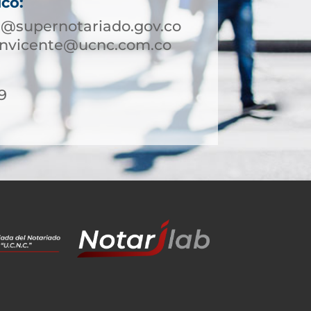
ico:
e@supernotariado.gov.co
sanvicente@ucnc.com.co
9