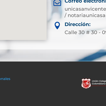
Correo electrón

unicasanvicent
/ notariaunica
Dirección:

Calle 30 # 30 - 0
onales