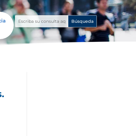
cia
.