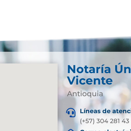
Notaría Ún
Vicente
Antioquia
Líneas de atenc

(+57) 304 281 43