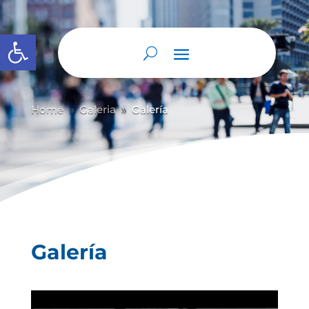
Abrir barra de herramientas
Home
Galeria
Galería
9
9
Galería