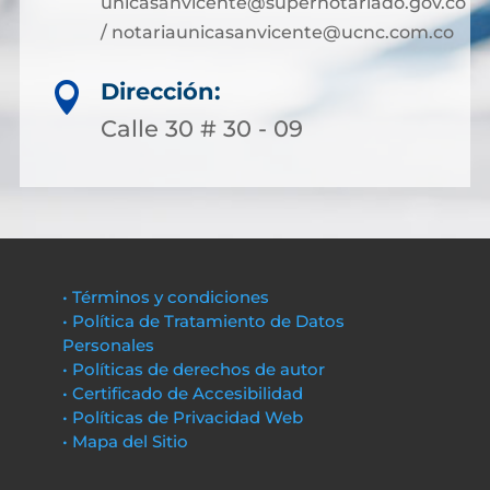
unicasanvicente@supernotariado.gov.co
/ notariaunicasanvicente@ucnc.com.co
Dirección:

Calle 30 # 30 - 09
• Términos y condiciones
• Política de Tratamiento de Datos
Personales
• Políticas de derechos de autor
• Certificado de Accesibilidad
• Políticas de Privacidad Web
• Mapa del Sitio