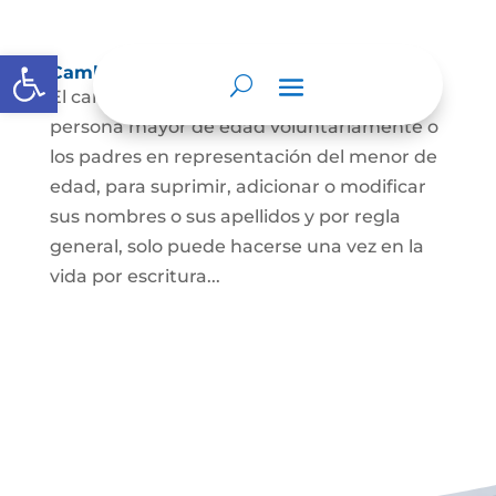
Abrir barra de herramientas
Cambio Nombre
El cambio de nombre lo podrá hacer la
persona mayor de edad voluntariamente o
los padres en representación del menor de
edad, para suprimir, adicionar o modificar
sus nombres o sus apellidos y por regla
general, solo puede hacerse una vez en la
vida por escritura...