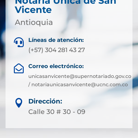
Notaría Única de San
Vicente
Antioquia
Líneas de atención:

(+57) 304 281 43 27
Correo electrónico:

unicasanvicente@supernotariado.gov.co
/ notariaunicasanvicente@ucnc.com.co
Dirección:

Calle 30 # 30 - 09