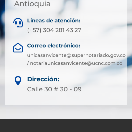
Antioquia
Líneas de atención:

(+57) 304 281 43 27
Correo electrónico:

unicasanvicente@supernotariado.gov.co
/ notariaunicasanvicente@ucnc.com.co
Dirección:

Calle 30 # 30 - 09