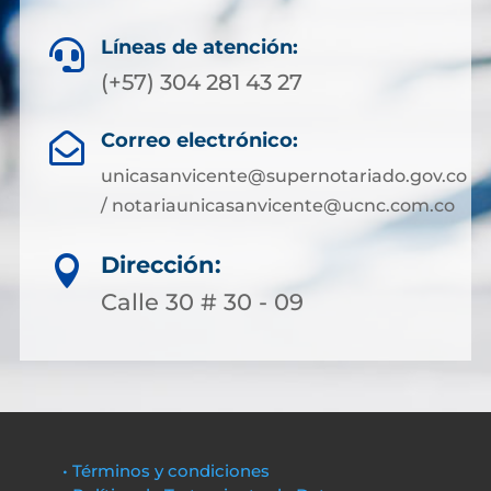
Líneas de atención:

(+57) 304 281 43 27
Correo electrónico:

unicasanvicente@supernotariado.gov.co
/ notariaunicasanvicente@ucnc.com.co
Dirección:

Calle 30 # 30 - 09
• Términos y condiciones