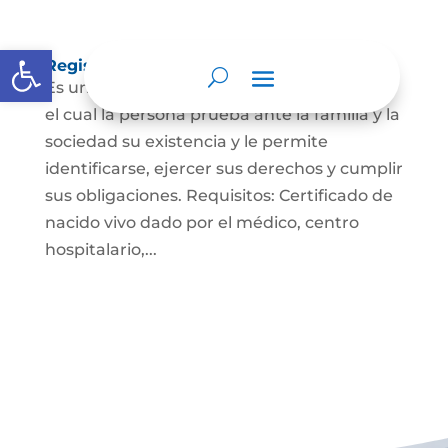
Abrir barra de herramientas
Registro Civil de Nacimiento
Es un documento indispensable mediante
el cual la persona prueba ante la familia y la
sociedad su existencia y le permite
identificarse, ejercer sus derechos y cumplir
sus obligaciones. Requisitos: Certificado de
nacido vivo dado por el médico, centro
hospitalario,...