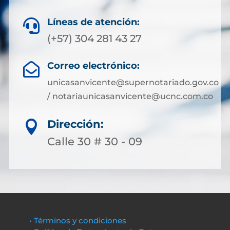
Líneas de atención:

(+57) 304 281 43 27
Correo electrónico:

unicasanvicente@supernotariado.gov.co
/ notariaunicasanvicente@ucnc.com.co
Dirección:

Calle 30 # 30 - 09
• Términos y condiciones