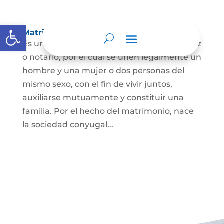
Abrir barra de herramientas
Matrimonio Civil
Es un contrato solemne celebrado ante juez
o notario, por el cual se unen legalmente un
hombre y una mujer o dos personas del
mismo sexo, con el fin de vivir juntos,
auxiliarse mutuamente y constituir una
familia. Por el hecho del matrimonio, nace
la sociedad conyugal...