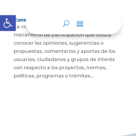
Abrir barra de herramientas
Consulta ciudadana
La consulta a la ciudadanía es un
mecanismo de participación que busca
conocer las opiniones, sugerencias o
propuestas, comentarios y aportes de los
usuarios, ciudadanos y grupos de interés
con respecto a los proyectos, normas,
políticas, programas o trámites...