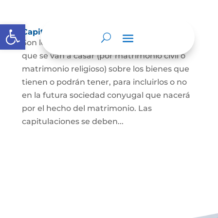
Abrir barra de herramientas
Capitulaciones Matrimoniales
Son los acuerdos que hacen las personas
que se van a casar (por matrimonio civil o
matrimonio religioso) sobre los bienes que
tienen o podrán tener, para incluirlos o no
en la futura sociedad conyugal que nacerá
por el hecho del matrimonio. Las
capitulaciones se deben...