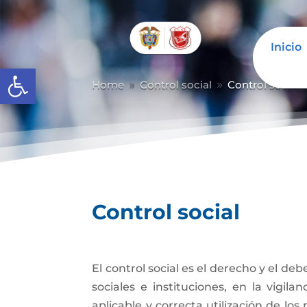
Inicio
Abrir barra de herramientas
Home
Control social
Control social
9
9
Control social
El control social es el derecho y el de
sociales e instituciones, en la vigil
aplicable y correcta utilización de los