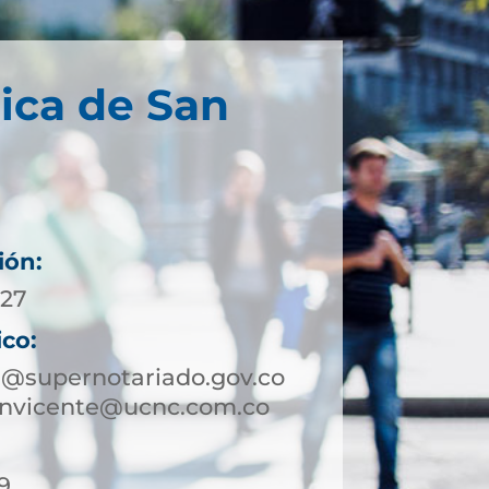
ica de San
ión:
 27
ico:
e@supernotariado.gov.co
sanvicente@ucnc.com.co
9