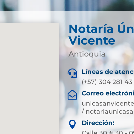
Notaría Ún
Vicente
Antioquia
Líneas de atenc

(+57) 304 281 43
Correo electrón

unicasanvicent
/ notariaunica
Dirección:

Calle 30 # 30 - 0