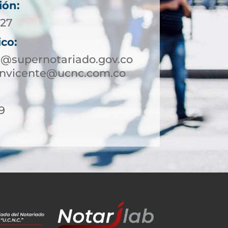
ión:
 27
ico:
e@supernotariado.gov.co
sanvicente@ucnc.com.co
9