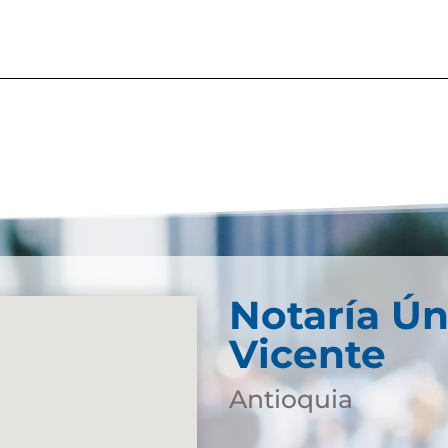
Notaría Ún
Vicente
Antioquia