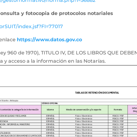
va/gestornormativo/norma.php?i=56882
onsulta y fotocopia de protocolos notariales
orSUIT/index.jsf?FI=77017
 enlace
https://www.datos.gov.co
o Ley 960 de 1970), TITULO IV, DE LOS LIBROS QUE DE
 y acceso a la información en las Notarías.