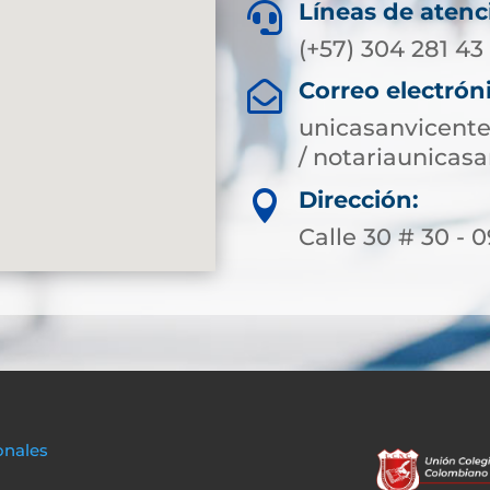
Líneas de atenc

(+57) 304 281 43
Correo electrón

unicasanvicent
/ notariaunica
Dirección:

Calle 30 # 30 - 0
onales