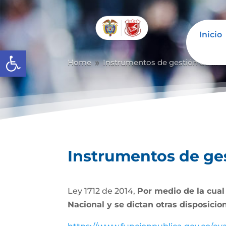
Inicio
Abrir barra de herramientas
Home
Instrumentos de gestión de la i
9
Instrumentos de ges
Ley 1712 de 2014,
Por medio de la cual
Nacional y se dictan otras disposicio