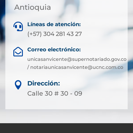
Antioquia
Líneas de atención:

(+57) 304 281 43 27
Correo electrónico:

unicasanvicente@supernotariado.gov.co
/ notariaunicasanvicente@ucnc.com.co
Dirección:

Calle 30 # 30 - 09