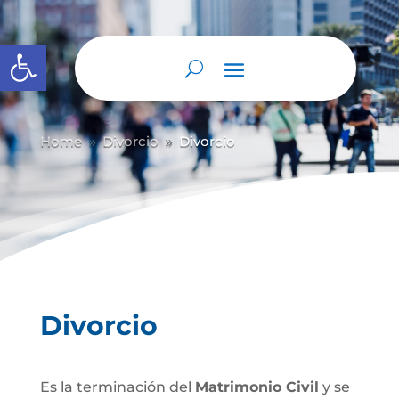
Abrir barra de herramientas
Home
Divorcio
Divorcio
9
9
Divorcio
Es la terminación del
Matrimonio Civil
y se