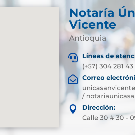
Notaría Ún
Vicente
Antioquia
Líneas de atenc

(+57) 304 281 43
Correo electrón

unicasanvicent
/ notariaunica
Dirección:

Calle 30 # 30 - 0