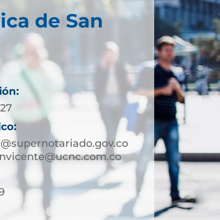
ica de San
ión:
 27
ico:
e@supernotariado.gov.co
sanvicente@ucnc.com.co
9