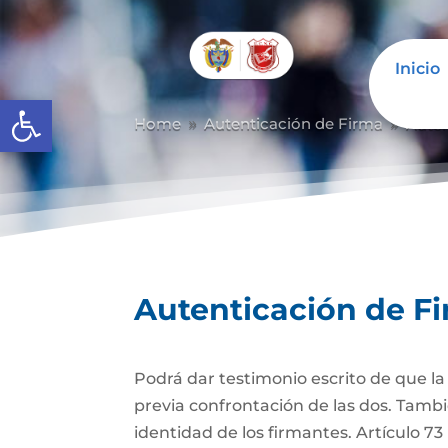
Inicio
Abrir barra de herramientas
Home
Autenticación de Firma
Auten
9
9
Autenticación de F
Podrá dar testimonio escrito de que l
previa confrontación de las dos. Tambi
identidad de los firmantes. Artículo 7