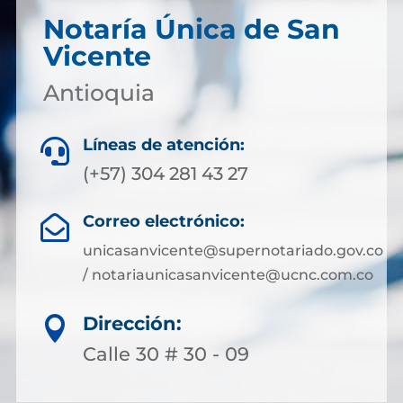
Notaría Única de San
Vicente
Antioquia
Líneas de atención:

(+57) 304 281 43 27
Correo electrónico:

unicasanvicente@supernotariado.gov.co
/ notariaunicasanvicente@ucnc.com.co
Dirección:

Calle 30 # 30 - 09